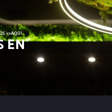
OS =>AQUÍ​
S EN