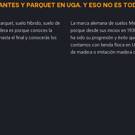
NTES Y PARQUET EN UGA. Y ESO NO ES TOD
rquet, suelo híbrido, suelo de
La marca alemana de suelos Mei
adera es porque conoces la
porque desde sus inicios en 1930
asta el final y conocerás los
ha sido su progresión y éxito q
contamos con tienda física en 
de madera o imitación madera 