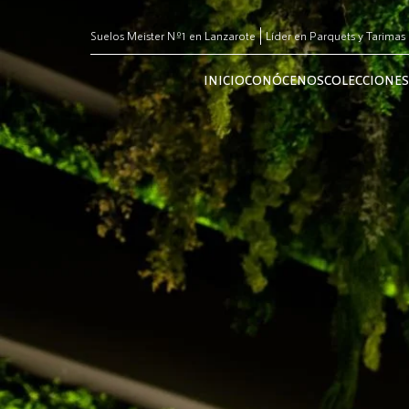
Suelos Meister Nº1 en Lanzarote
Líder en Parquets y Tarimas
INICIO
CONÓCENOS
COLECCIONES